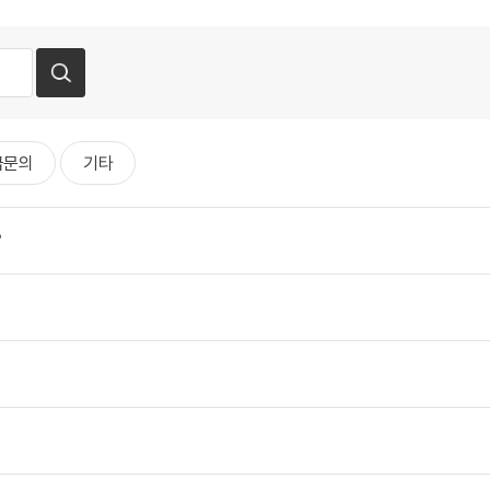
급문의
기타
?