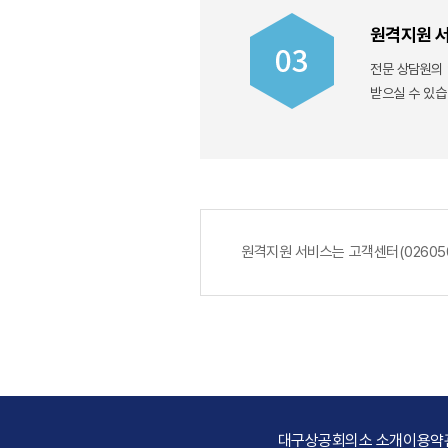
원격지원 
전문 상담원의
받으실 수 있습
원격지원 서비스는 고객센터(026050
대구상공회의소 소개
이용약